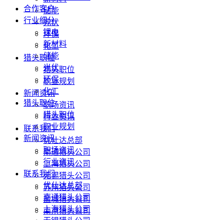
合作客户
储能
行业细分
光伏
锂电
环保
新材料
化工
储能
猎头职位
光伏
猎头职位
环保
职业规划
化工
新闻资讯
猎头职位
职场资讯
猎头职位
行业资讯
职业规划
联系我们
新闻资讯
优仕达总部
职场资讯
南通猎头公司
行业资讯
上海猎头公司
联系我们
无锡猎头公司
优仕达总部
苏州猎头公司
南通猎头公司
盐城猎头公司
上海猎头公司
南京猎头公司