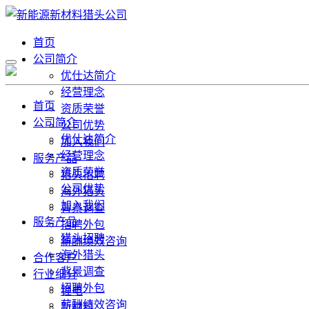
首页
公司简介
优仕达简介
经营理念
首页
资质荣誉
公司简介
公司优势
优仕达简介
加入我们
经营理念
服务产品
资质荣誉
猎头招聘
公司优势
海外猎头
加入我们
背景调查
服务产品
招聘外包
猎头招聘
薪酬绩效咨询
海外猎头
合作客户
背景调查
行业细分
招聘外包
锂电
薪酬绩效咨询
新材料