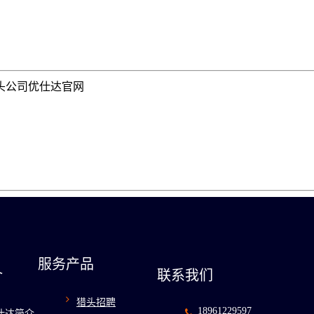
 猎头公司优仕达官网
服务产品
介
联系我们
猎头招聘
18961229597
仕达简介