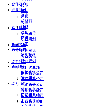
合作客户
储能
行业细分
光伏
锂电
环保
新材料
化工
储能
猎头职位
光伏
猎头职位
环保
职业规划
化工
新闻资讯
猎头职位
职场资讯
猎头职位
行业资讯
职业规划
联系我们
新闻资讯
优仕达总部
职场资讯
南通猎头公司
行业资讯
上海猎头公司
联系我们
无锡猎头公司
优仕达总部
苏州猎头公司
南通猎头公司
盐城猎头公司
上海猎头公司
南京猎头公司