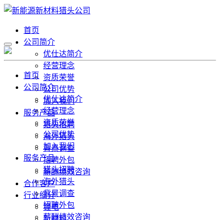
首页
公司简介
优仕达简介
经营理念
首页
资质荣誉
公司简介
公司优势
优仕达简介
加入我们
经营理念
服务产品
资质荣誉
猎头招聘
公司优势
海外猎头
加入我们
背景调查
服务产品
招聘外包
猎头招聘
薪酬绩效咨询
海外猎头
合作客户
背景调查
行业细分
招聘外包
锂电
薪酬绩效咨询
新材料