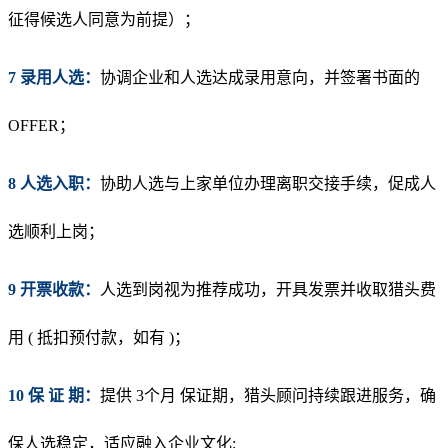
征得候选人同意为前提）；
7 录用人选：
协调企业和
人选达成录用意向
，
并签署书面的
OFFER；
8 人选入职：
协助人选与上家单位办理离职交接手续，促成人
选顺利上岗；
9 开票收款：
人选到岗视为推荐成功，开具发票并收取猎头费
用 ( 抵扣预付款，如有 )；
10 保 证 期：
提供 3个月 保证期，猎头顾问持续跟进服务，确
保人选稳定，适应融入企业文化;