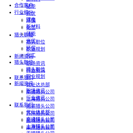
合作客户
储能
行业细分
光伏
锂电
环保
新材料
化工
储能
猎头职位
光伏
猎头职位
环保
职业规划
化工
新闻资讯
猎头职位
职场资讯
猎头职位
行业资讯
职业规划
联系我们
新闻资讯
优仕达总部
职场资讯
南通猎头公司
行业资讯
上海猎头公司
联系我们
无锡猎头公司
优仕达总部
苏州猎头公司
南通猎头公司
盐城猎头公司
上海猎头公司
南京猎头公司