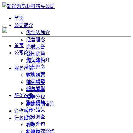
首页
公司简介
优仕达简介
经营理念
首页
资质荣誉
公司简介
公司优势
优仕达简介
加入我们
经营理念
服务产品
资质荣誉
猎头招聘
公司优势
海外猎头
加入我们
背景调查
服务产品
招聘外包
猎头招聘
薪酬绩效咨询
海外猎头
合作客户
背景调查
行业细分
招聘外包
锂电
薪酬绩效咨询
新材料