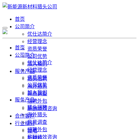
首页
公司简介
优仕达简介
经营理念
首页
资质荣誉
公司简介
公司优势
优仕达简介
加入我们
经营理念
服务产品
资质荣誉
猎头招聘
公司优势
海外猎头
加入我们
背景调查
服务产品
招聘外包
猎头招聘
薪酬绩效咨询
海外猎头
合作客户
背景调查
行业细分
招聘外包
锂电
薪酬绩效咨询
新材料