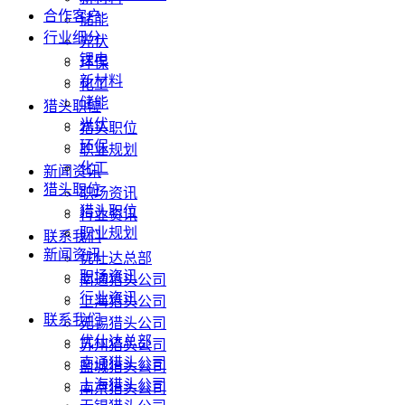
合作客户
储能
行业细分
光伏
锂电
环保
新材料
化工
储能
猎头职位
光伏
猎头职位
环保
职业规划
化工
新闻资讯
猎头职位
职场资讯
猎头职位
行业资讯
职业规划
联系我们
新闻资讯
优仕达总部
职场资讯
南通猎头公司
行业资讯
上海猎头公司
联系我们
无锡猎头公司
优仕达总部
苏州猎头公司
南通猎头公司
盐城猎头公司
上海猎头公司
南京猎头公司