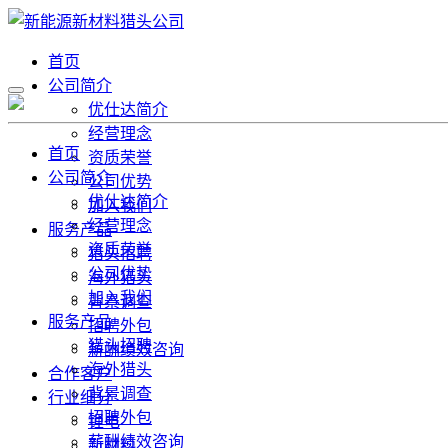
首页
公司简介
优仕达简介
经营理念
首页
资质荣誉
公司简介
公司优势
优仕达简介
加入我们
经营理念
服务产品
资质荣誉
猎头招聘
公司优势
海外猎头
加入我们
背景调查
服务产品
招聘外包
猎头招聘
薪酬绩效咨询
海外猎头
合作客户
背景调查
行业细分
招聘外包
锂电
薪酬绩效咨询
新材料