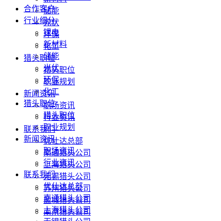
合作客户
储能
行业细分
光伏
锂电
环保
新材料
化工
储能
猎头职位
光伏
猎头职位
环保
职业规划
化工
新闻资讯
猎头职位
职场资讯
猎头职位
行业资讯
职业规划
联系我们
新闻资讯
优仕达总部
职场资讯
南通猎头公司
行业资讯
上海猎头公司
联系我们
无锡猎头公司
优仕达总部
苏州猎头公司
南通猎头公司
盐城猎头公司
上海猎头公司
南京猎头公司