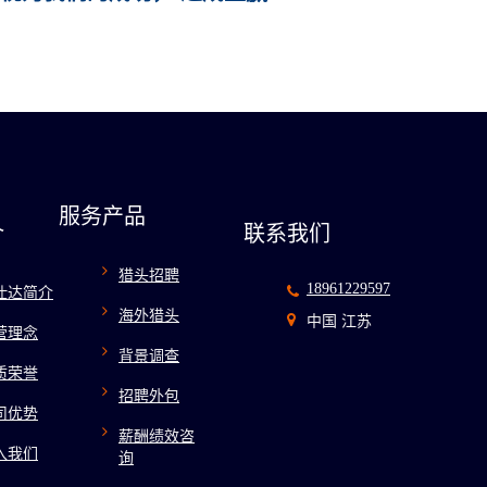
服务产品
介
联系我们
猎头招聘
18961229597
仕达简介
海外猎头
中国 江苏
营理念
背景调查
质荣誉
招聘外包
司优势
薪酬绩效咨
入我们
询