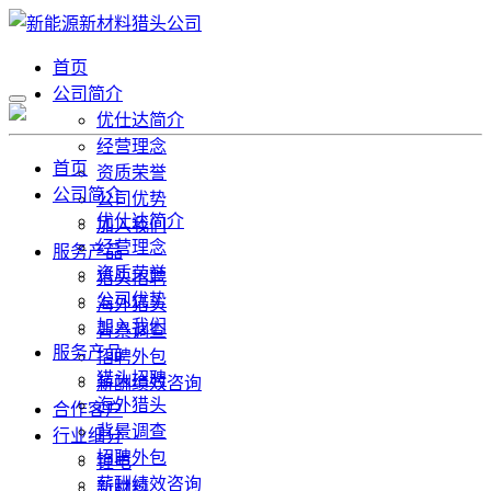
首页
公司简介
优仕达简介
经营理念
首页
资质荣誉
公司简介
公司优势
优仕达简介
加入我们
经营理念
服务产品
资质荣誉
猎头招聘
公司优势
海外猎头
加入我们
背景调查
服务产品
招聘外包
猎头招聘
薪酬绩效咨询
海外猎头
合作客户
背景调查
行业细分
招聘外包
锂电
薪酬绩效咨询
新材料