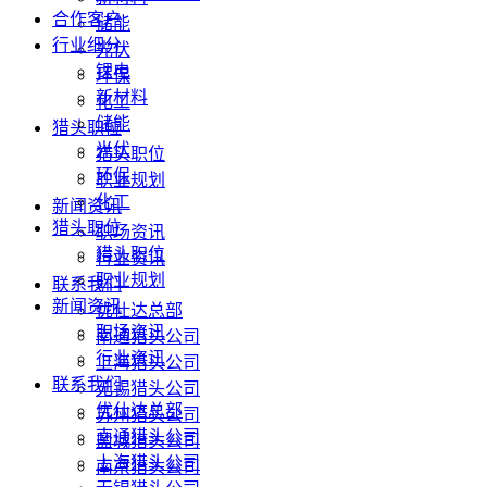
合作客户
储能
行业细分
光伏
锂电
环保
新材料
化工
储能
猎头职位
光伏
猎头职位
环保
职业规划
化工
新闻资讯
猎头职位
职场资讯
猎头职位
行业资讯
职业规划
联系我们
新闻资讯
优仕达总部
职场资讯
南通猎头公司
行业资讯
上海猎头公司
联系我们
无锡猎头公司
优仕达总部
苏州猎头公司
南通猎头公司
盐城猎头公司
上海猎头公司
南京猎头公司