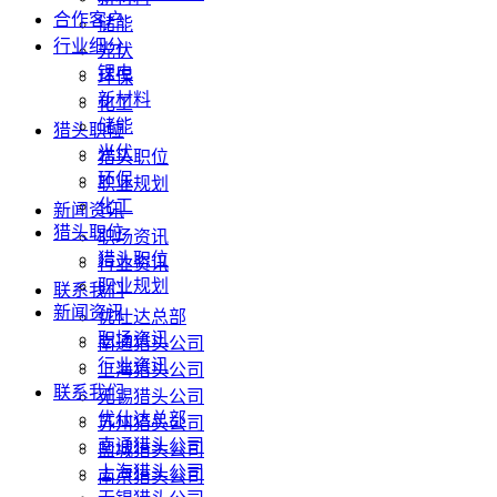
合作客户
储能
行业细分
光伏
锂电
环保
新材料
化工
储能
猎头职位
光伏
猎头职位
环保
职业规划
化工
新闻资讯
猎头职位
职场资讯
猎头职位
行业资讯
职业规划
联系我们
新闻资讯
优仕达总部
职场资讯
南通猎头公司
行业资讯
上海猎头公司
联系我们
无锡猎头公司
优仕达总部
苏州猎头公司
南通猎头公司
盐城猎头公司
上海猎头公司
南京猎头公司