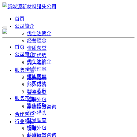
首页
公司简介
优仕达简介
经营理念
首页
资质荣誉
公司简介
公司优势
优仕达简介
加入我们
经营理念
服务产品
资质荣誉
猎头招聘
公司优势
海外猎头
加入我们
背景调查
服务产品
招聘外包
猎头招聘
薪酬绩效咨询
海外猎头
合作客户
背景调查
行业细分
招聘外包
锂电
薪酬绩效咨询
新材料