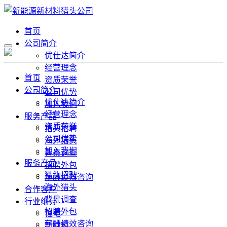
首页
公司简介
优仕达简介
经营理念
首页
资质荣誉
公司简介
公司优势
优仕达简介
加入我们
经营理念
服务产品
资质荣誉
猎头招聘
公司优势
海外猎头
加入我们
背景调查
服务产品
招聘外包
猎头招聘
薪酬绩效咨询
海外猎头
合作客户
背景调查
行业细分
招聘外包
锂电
薪酬绩效咨询
新材料