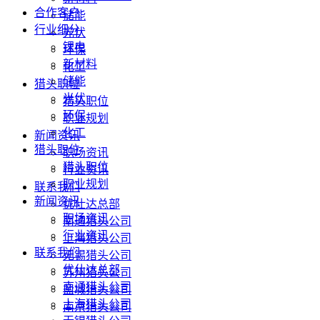
合作客户
储能
行业细分
光伏
锂电
环保
新材料
化工
储能
猎头职位
光伏
猎头职位
环保
职业规划
化工
新闻资讯
猎头职位
职场资讯
猎头职位
行业资讯
职业规划
联系我们
新闻资讯
优仕达总部
职场资讯
南通猎头公司
行业资讯
上海猎头公司
联系我们
无锡猎头公司
优仕达总部
苏州猎头公司
南通猎头公司
盐城猎头公司
上海猎头公司
南京猎头公司