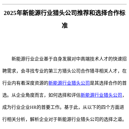
2025年新能源行业猎头公司推荐和
选择
合作
标
准
新能源行业企业基于自身发展对
中高端技术
人才的快速招
聘需求，会寻找专业的
第三方
猎头公司
合作猎寻相关人才
，
在
行业内有着深度资源的
新能源行业猎头公司
是其选择
合作
的首
选
。
从企业角度而言
，如何选择和评估
新能源行业猎头公司
，
成为
行业
企业
HR的首要工作
。
基于此，从
以下的四个方面进
行
相关分析
，
解析企业对于新能源
行业猎头公司的选择之道。