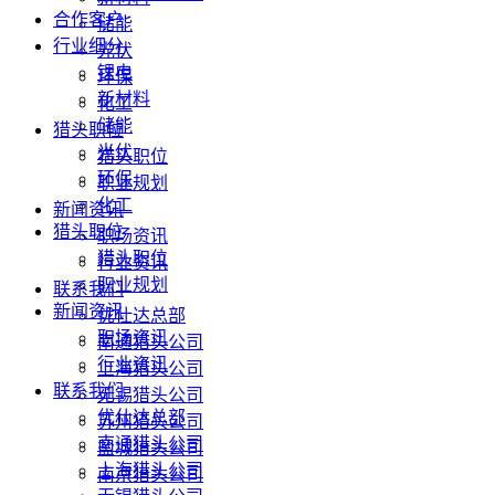
合作客户
储能
行业细分
光伏
锂电
环保
新材料
化工
储能
猎头职位
光伏
猎头职位
环保
职业规划
化工
新闻资讯
猎头职位
职场资讯
猎头职位
行业资讯
职业规划
联系我们
新闻资讯
优仕达总部
职场资讯
南通猎头公司
行业资讯
上海猎头公司
联系我们
无锡猎头公司
优仕达总部
苏州猎头公司
南通猎头公司
盐城猎头公司
上海猎头公司
南京猎头公司