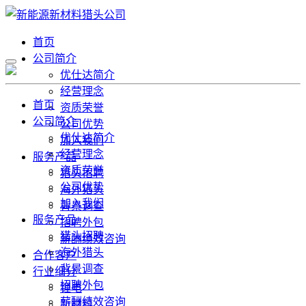
首页
公司简介
优仕达简介
经营理念
首页
资质荣誉
公司简介
公司优势
优仕达简介
加入我们
经营理念
服务产品
资质荣誉
猎头招聘
公司优势
海外猎头
加入我们
背景调查
服务产品
招聘外包
猎头招聘
薪酬绩效咨询
海外猎头
合作客户
背景调查
行业细分
招聘外包
锂电
薪酬绩效咨询
新材料