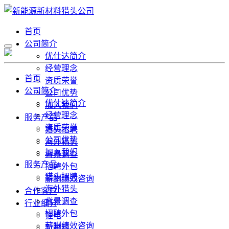
首页
公司简介
优仕达简介
经营理念
首页
资质荣誉
公司简介
公司优势
优仕达简介
加入我们
经营理念
服务产品
资质荣誉
猎头招聘
公司优势
海外猎头
加入我们
背景调查
服务产品
招聘外包
猎头招聘
薪酬绩效咨询
海外猎头
合作客户
背景调查
行业细分
招聘外包
锂电
薪酬绩效咨询
新材料