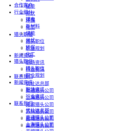
合作客户
储能
行业细分
光伏
锂电
环保
新材料
化工
储能
猎头职位
光伏
猎头职位
环保
职业规划
化工
新闻资讯
猎头职位
职场资讯
猎头职位
行业资讯
职业规划
联系我们
新闻资讯
优仕达总部
职场资讯
南通猎头公司
行业资讯
上海猎头公司
联系我们
无锡猎头公司
优仕达总部
苏州猎头公司
南通猎头公司
盐城猎头公司
上海猎头公司
南京猎头公司