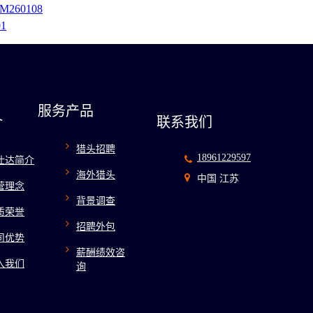
60108
1
服务产品
介
联系我们
猎头招聘
18961229597
仕达简介
海外猎头
中国 江苏
营理念
背景调查
质荣誉
招聘外包
司优势
薪酬绩效咨
入我们
询