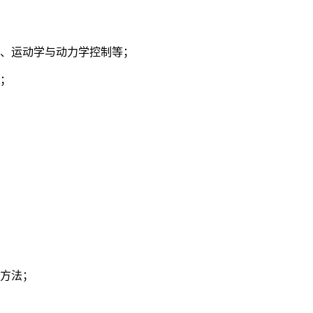
成、运动学与动力学控制等；
行；
和方法；