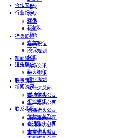
合作客户
储能
行业细分
光伏
锂电
环保
新材料
化工
储能
猎头职位
光伏
猎头职位
环保
职业规划
化工
新闻资讯
猎头职位
职场资讯
猎头职位
行业资讯
职业规划
联系我们
新闻资讯
优仕达总部
职场资讯
南通猎头公司
行业资讯
上海猎头公司
联系我们
无锡猎头公司
优仕达总部
苏州猎头公司
南通猎头公司
盐城猎头公司
上海猎头公司
南京猎头公司