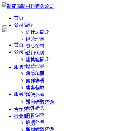
首页
公司简介
优仕达简介
经营理念
首页
资质荣誉
公司简介
公司优势
优仕达简介
加入我们
经营理念
服务产品
资质荣誉
猎头招聘
公司优势
海外猎头
加入我们
背景调查
服务产品
招聘外包
猎头招聘
薪酬绩效咨询
海外猎头
合作客户
背景调查
行业细分
招聘外包
锂电
薪酬绩效咨询
新材料