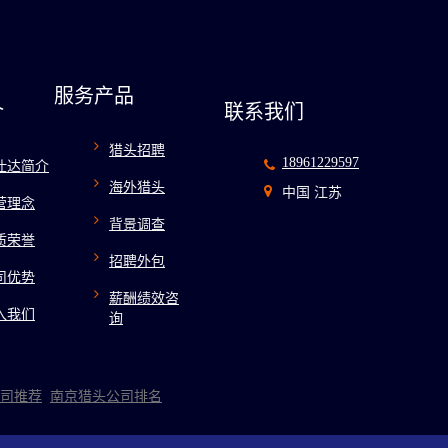
服务产品
介
联系我们
猎头招聘
18961229597
仕达简介
海外猎头
中国 江苏
营理念
背景调查
质荣誉
招聘外包
司优势
薪酬绩效咨
入我们
询
司推荐
南京猎头公司排名