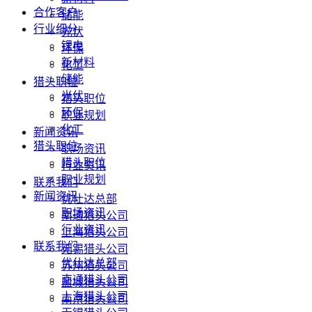
合作客户
储能
行业细分
光伏
锂电
环保
新材料
化工
储能
猎头职位
光伏
猎头职位
环保
职业规划
化工
新闻资讯
猎头职位
职场资讯
猎头职位
行业资讯
职业规划
联系我们
新闻资讯
优仕达总部
职场资讯
南通猎头公司
行业资讯
上海猎头公司
联系我们
无锡猎头公司
优仕达总部
苏州猎头公司
南通猎头公司
盐城猎头公司
上海猎头公司
南京猎头公司