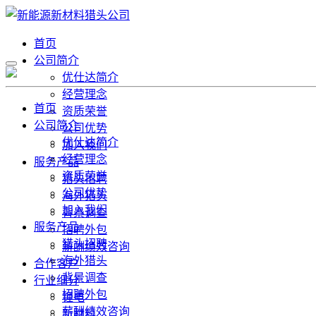
首页
公司简介
优仕达简介
经营理念
首页
资质荣誉
公司简介
公司优势
优仕达简介
加入我们
经营理念
服务产品
资质荣誉
猎头招聘
公司优势
海外猎头
加入我们
背景调查
服务产品
招聘外包
猎头招聘
薪酬绩效咨询
海外猎头
合作客户
背景调查
行业细分
招聘外包
锂电
薪酬绩效咨询
新材料