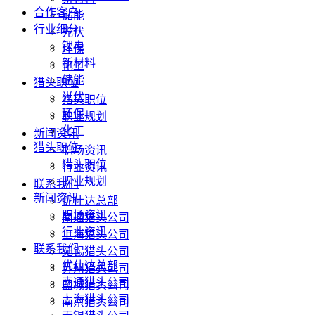
合作客户
储能
行业细分
光伏
锂电
环保
新材料
化工
储能
猎头职位
光伏
猎头职位
环保
职业规划
化工
新闻资讯
猎头职位
职场资讯
猎头职位
行业资讯
职业规划
联系我们
新闻资讯
优仕达总部
职场资讯
南通猎头公司
行业资讯
上海猎头公司
联系我们
无锡猎头公司
优仕达总部
苏州猎头公司
南通猎头公司
盐城猎头公司
上海猎头公司
南京猎头公司