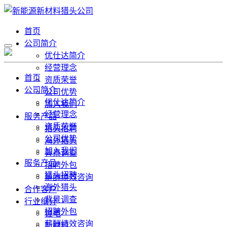
首页
公司简介
优仕达简介
经营理念
首页
资质荣誉
公司简介
公司优势
优仕达简介
加入我们
经营理念
服务产品
资质荣誉
猎头招聘
公司优势
海外猎头
加入我们
背景调查
服务产品
招聘外包
猎头招聘
薪酬绩效咨询
海外猎头
合作客户
背景调查
行业细分
招聘外包
锂电
薪酬绩效咨询
新材料