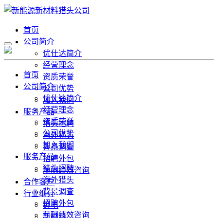
首页
公司简介
优仕达简介
经营理念
首页
资质荣誉
公司简介
公司优势
优仕达简介
加入我们
经营理念
服务产品
资质荣誉
猎头招聘
公司优势
海外猎头
加入我们
背景调查
服务产品
招聘外包
猎头招聘
薪酬绩效咨询
海外猎头
合作客户
背景调查
行业细分
招聘外包
锂电
薪酬绩效咨询
新材料