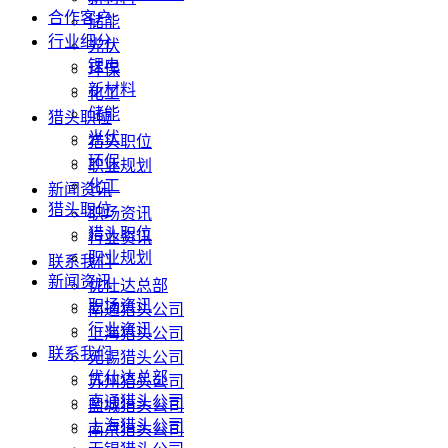
合作客户
储能
行业细分
光伏
锂电
环保
新材料
化工
储能
猎头职位
光伏
猎头职位
环保
职业规划
化工
新闻资讯
猎头职位
职场资讯
猎头职位
行业资讯
职业规划
联系我们
新闻资讯
优仕达总部
职场资讯
南通猎头公司
行业资讯
上海猎头公司
联系我们
无锡猎头公司
优仕达总部
苏州猎头公司
南通猎头公司
盐城猎头公司
上海猎头公司
南京猎头公司