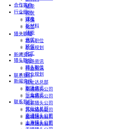
合作客户
储能
行业细分
光伏
锂电
环保
新材料
化工
储能
猎头职位
光伏
猎头职位
环保
职业规划
化工
新闻资讯
猎头职位
职场资讯
猎头职位
行业资讯
职业规划
联系我们
新闻资讯
优仕达总部
职场资讯
南通猎头公司
行业资讯
上海猎头公司
联系我们
无锡猎头公司
优仕达总部
苏州猎头公司
南通猎头公司
盐城猎头公司
上海猎头公司
南京猎头公司