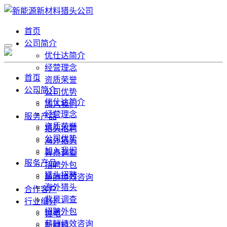
首页
公司简介
优仕达简介
经营理念
首页
资质荣誉
公司简介
公司优势
优仕达简介
加入我们
经营理念
服务产品
资质荣誉
猎头招聘
公司优势
海外猎头
加入我们
背景调查
服务产品
招聘外包
猎头招聘
薪酬绩效咨询
海外猎头
合作客户
背景调查
行业细分
招聘外包
锂电
薪酬绩效咨询
新材料